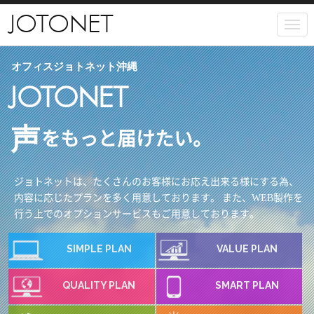
ABOUT US.
JOTONET
JOTONETについて
オフィスジョトネット沖縄
JOTONET
声
をもっと届けたい。
ジョトネットは、たくさんのお客様にお応え出来る様にする為、
内容に応じたプランを多く用意しております。 また、WEB製作を
行う上でのオプションサービスもご用意しております。
SIMPLE PLAN
VALUE PLAN
QUALITY PLAN
SMART PLAN